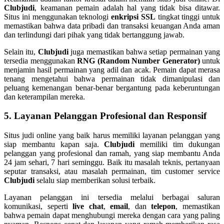
Clubjudi
, keamanan pemain adalah hal yang tidak bisa ditawar.
Situs ini menggunakan teknologi
enkripsi SSL
tingkat tinggi untuk
memastikan bahwa data pribadi dan transaksi keuangan Anda aman
dan terlindungi dari pihak yang tidak bertanggung jawab.
Selain itu,
Clubjudi
juga memastikan bahwa setiap permainan yang
tersedia menggunakan
RNG (Random Number Generator)
untuk
menjamin hasil permainan yang adil dan acak. Pemain dapat merasa
tenang mengetahui bahwa permainan tidak dimanipulasi dan
peluang kemenangan benar-benar bergantung pada keberuntungan
dan keterampilan mereka.
5.
Layanan Pelanggan Profesional dan Responsif
Situs judi online yang baik harus memiliki layanan pelanggan yang
siap membantu kapan saja.
Clubjudi
memiliki tim dukungan
pelanggan yang profesional dan ramah, yang siap membantu Anda
24 jam sehari, 7 hari seminggu. Baik itu masalah teknis, pertanyaan
seputar transaksi, atau masalah permainan, tim customer service
Clubjudi
selalu siap memberikan solusi terbaik.
Layanan pelanggan ini tersedia melalui berbagai saluran
komunikasi, seperti
live chat
,
email
, dan
telepon
, memastikan
bahwa pemain dapat menghubungi mereka dengan cara yang paling