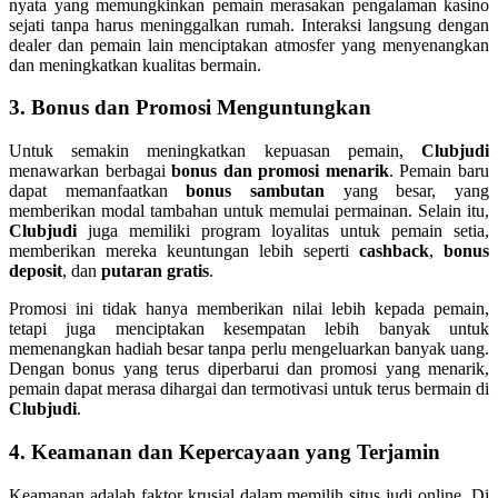
nyata yang memungkinkan pemain merasakan pengalaman kasino
sejati tanpa harus meninggalkan rumah. Interaksi langsung dengan
dealer dan pemain lain menciptakan atmosfer yang menyenangkan
dan meningkatkan kualitas bermain.
3.
Bonus dan Promosi Menguntungkan
Untuk semakin meningkatkan kepuasan pemain,
Clubjudi
menawarkan berbagai
bonus dan promosi menarik
. Pemain baru
dapat memanfaatkan
bonus sambutan
yang besar, yang
memberikan modal tambahan untuk memulai permainan. Selain itu,
Clubjudi
juga memiliki program loyalitas untuk pemain setia,
memberikan mereka keuntungan lebih seperti
cashback
,
bonus
deposit
, dan
putaran gratis
.
Promosi ini tidak hanya memberikan nilai lebih kepada pemain,
tetapi juga menciptakan kesempatan lebih banyak untuk
memenangkan hadiah besar tanpa perlu mengeluarkan banyak uang.
Dengan bonus yang terus diperbarui dan promosi yang menarik,
pemain dapat merasa dihargai dan termotivasi untuk terus bermain di
Clubjudi
.
4.
Keamanan dan Kepercayaan yang Terjamin
Keamanan adalah faktor krusial dalam memilih situs judi online. Di