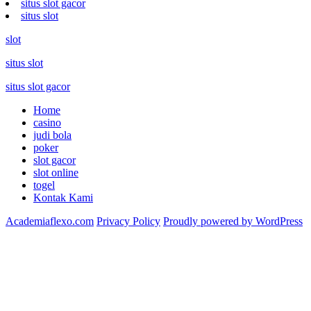
situs slot gacor
situs slot
slot
situs slot
situs slot gacor
Home
casino
judi bola
poker
slot gacor
slot online
togel
Kontak Kami
Academiaflexo.com
Privacy Policy
Proudly powered by WordPress