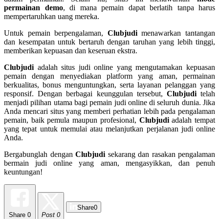
permainan demo
, di mana pemain dapat berlatih tanpa harus
mempertaruhkan uang mereka.
Untuk pemain berpengalaman,
Clubjudi
menawarkan tantangan
dan kesempatan untuk bertaruh dengan taruhan yang lebih tinggi,
memberikan kepuasan dan keseruan ekstra.
Clubjudi
adalah situs judi online yang mengutamakan kepuasan
pemain dengan menyediakan platform yang aman, permainan
berkualitas, bonus menguntungkan, serta layanan pelanggan yang
responsif. Dengan berbagai keunggulan tersebut,
Clubjudi
telah
menjadi pilihan utama bagi pemain judi online di seluruh dunia. Jika
Anda mencari situs yang memberi perhatian lebih pada pengalaman
pemain, baik pemula maupun profesional,
Clubjudi
adalah tempat
yang tepat untuk memulai atau melanjutkan perjalanan judi online
Anda.
Bergabunglah dengan
Clubjudi
sekarang dan rasakan pengalaman
bermain judi online yang aman, mengasyikkan, dan penuh
keuntungan!
Share
0
Share
0
Post 0