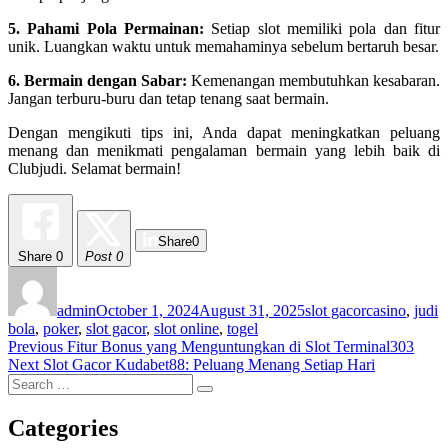
5. Pahami Pola Permainan:
Setiap slot memiliki pola dan fitur
unik. Luangkan waktu untuk memahaminya sebelum bertaruh besar.
6. Bermain dengan Sabar:
Kemenangan membutuhkan kesabaran.
Jangan terburu-buru dan tetap tenang saat bermain.
Dengan mengikuti tips ini, Anda dapat meningkatkan peluang
menang dan menikmati pengalaman bermain yang lebih baik di
Clubjudi. Selamat bermain!
Share
0
Share
0
Post 0
Author
Posted
Categories
Tags
on
admin
October 1, 2024
August 31, 2025
slot gacor
casino
,
judi
bola
,
poker
,
slot gacor
,
slot online
,
togel
Post
Previous
Previous
Fitur Bonus yang Menguntungkan di Slot Terminal303
Next
post:
Next
Slot Gacor Kudabet88: Peluang Menang Setiap Hari
navigation
Search
post:
Search
for:
Categories